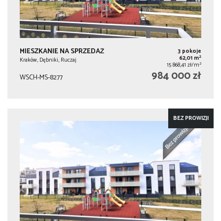
MIESZKANIE NA SPRZEDAŻ
3 pokoje
2
62,01 m
Kraków, Dębniki, Ruczaj
2
15 868,41 zł/m
984 000 zł
WSCH-MS-8277
BEZ PROWIZJI