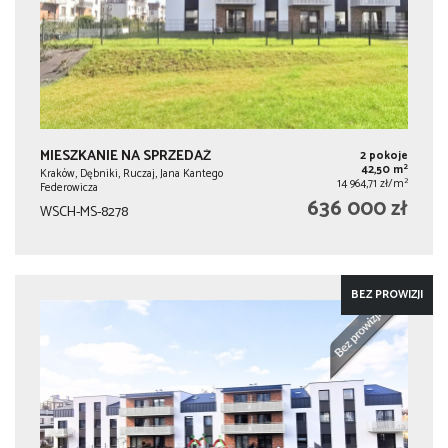
MIESZKANIE NA SPRZEDAŻ
2 pokoje
2
42,50 m
Kraków, Dębniki, Ruczaj, Jana Kantego
2
14 964,71 zł/m
Federowicza
636 000 zł
WSCH-MS-8278
BEZ PROWIZJI