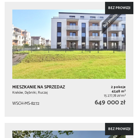
BEZ PROWIZJI
MIESZKANIE NA SPRZEDAŻ
2 pokoje
2
42,48 m
Kraków, Dębniki, Ruczaj
2
15 277,78 zł/m
649 000 zł
WSCH-MS-8272
BEZ PROWIZJI