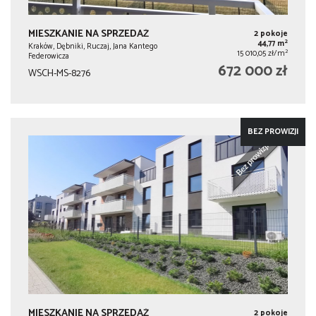
MIESZKANIE NA SPRZEDAŻ
2 pokoje
2
44,77 m
Kraków, Dębniki, Ruczaj, Jana Kantego
2
15 010,05 zł/m
Federowicza
672 000 zł
WSCH-MS-8276
BEZ PROWIZJI
MIESZKANIE NA SPRZEDAŻ
2 pokoje