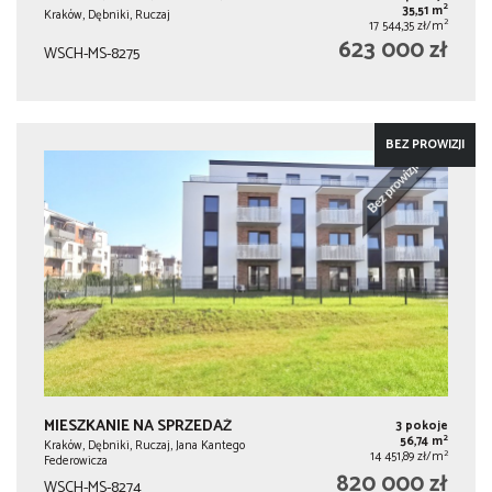
2
35,51 m
Kraków, Dębniki, Ruczaj
2
17 544,35 zł/m
623 000 zł
WSCH-MS-8275
BEZ PROWIZJI
MIESZKANIE NA SPRZEDAŻ
3 pokoje
2
56,74 m
Kraków, Dębniki, Ruczaj, Jana Kantego
2
14 451,89 zł/m
Federowicza
820 000 zł
WSCH-MS-8274