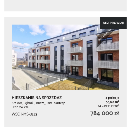
BEZ PROWIZJI
MIESZKANIE NA SPRZEDAŻ
3 pokoje
2
55,02 m
Kraków, Dębniki, Ruczaj, Jana Kantego
2
14 249,36 zł/m
Federowicza
784 000 zł
WSCH-MS-8273