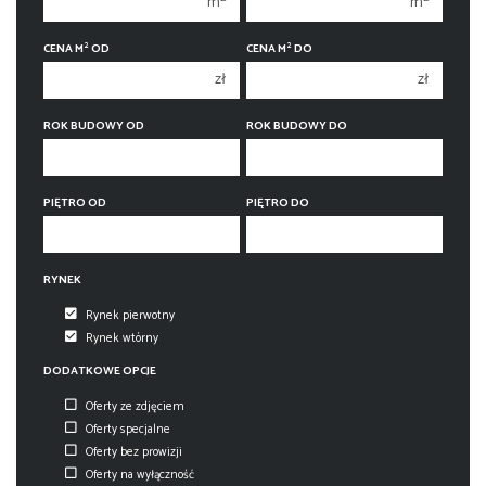
m
m
3 pokoje
3 pokoje
2
2
CENA M
OD
CENA M
DO
4 pokoje
4 pokoje
zł
zł
5 pokoi
5 pokoi
6 pokoi
6 pokoi
ROK BUDOWY OD
ROK BUDOWY DO
PIĘTRO OD
PIĘTRO DO
RYNEK
Rynek pierwotny
Rynek wtórny
DODATKOWE OPCJE
Oferty ze zdjęciem
Oferty specjalne
Oferty bez prowizji
Oferty na wyłączność