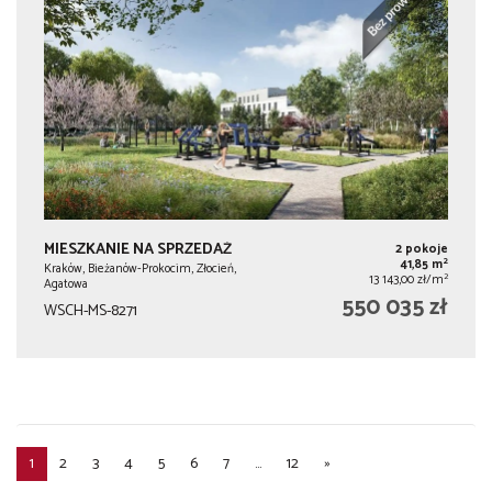
MIESZKANIE NA SPRZEDAŻ
2 pokoje
2
41,85 m
Kraków, Bieżanów-Prokocim, Złocień,
2
13 143,00 zł/m
Agatowa
550 035 zł
WSCH-MS-8271
1
2
3
4
5
6
7
...
12
»