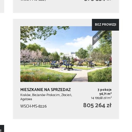
BEZ PROWIZJI
MIESZKANIE NA SPRZEDAŻ
3 pokoje
2
56,71 m
Kraków, Bieżanów-Prokocim, Złocień,
2
14 199,68 zł/m
Agatowa
805 264 zł
WSCH-MS-8226
I