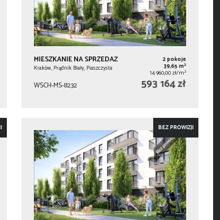
MIESZKANIE NA SPRZEDAŻ
2 pokoje
2
39,65 m
Kraków, Prądnik Biały, Piaszczysta
2
14 960,00 zł/m
593 164 zł
WSCH-MS-8232
I
BEZ PROWIZJI