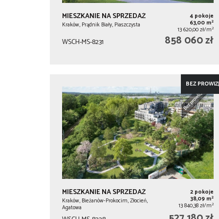
MIESZKANIE NA SPRZEDAŻ
4 pokoje
2
63,00 m
Kraków, Prądnik Biały, Piaszczysta
2
13 620,00 zł/m
858 060 zł
WSCH-MS-8231
BEZ PROWIZJ
MIESZKANIE NA SPRZEDAŻ
2 pokoje
2
38,09 m
Kraków, Bieżanów-Prokocim, Złocień,
2
13 840,38 zł/m
Agatowa
527 180 zł