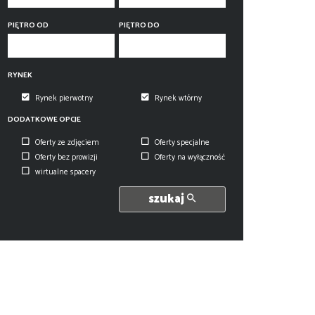
PIĘTRO OD
PIĘTRO DO
RYNEK
Rynek pierwotny
Rynek wtórny
DODATKOWE OPCJE
Oferty ze zdjęciem
Oferty specjalne
Oferty bez prowizji
Oferty na wyłączność
wirtualne spacery
szukaj