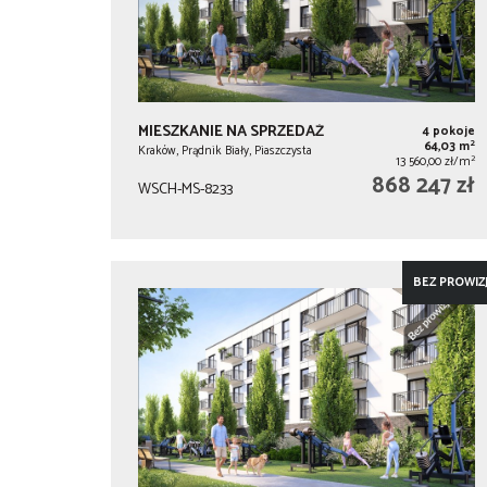
MIESZKANIE NA SPRZEDAŻ
4 pokoje
2
64,03 m
Kraków, Prądnik Biały, Piaszczysta
2
13 560,00 zł/m
868 247 zł
WSCH-MS-8233
BEZ PROWIZJ