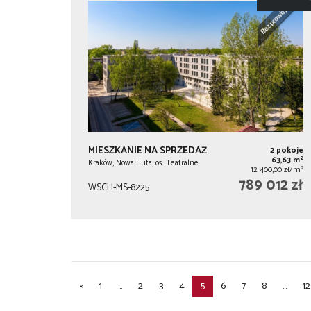
MIESZKANIE NA SPRZEDAŻ
2 pokoje
2
63,63 m
Kraków, Nowa Huta, os. Teatralne
2
12 400,00 zł/m
789 012 zł
WSCH-MS-8225
«
1
...
2
3
4
5
6
7
8
...
12