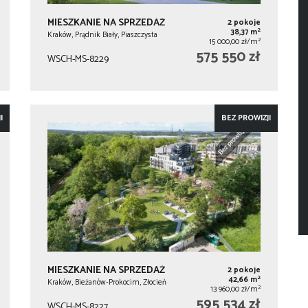
MIESZKANIE NA SPRZEDAŻ
2 pokoje
2
38,37 m
Kraków, Prądnik Biały, Piaszczysta
2
15 000,00 zł/m
575 550 zł
WSCH-MS-8229
I
BEZ PROWIZJI
MIESZKANIE NA SPRZEDAŻ
2 pokoje
2
42,66 m
Kraków, Bieżanów-Prokocim, Złocień
2
13 960,00 zł/m
595 534 zł
WSCH-MS-8227