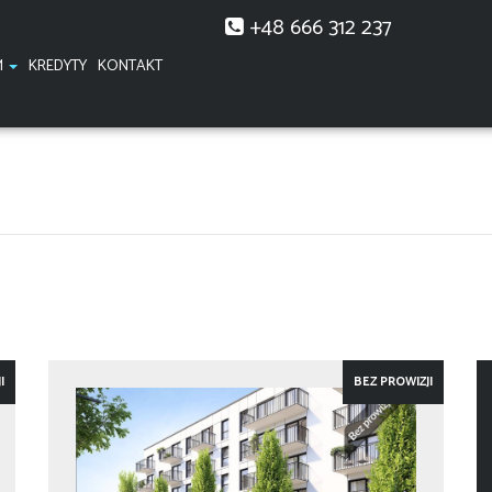
+48 666 312 237
M
KREDYTY
KONTAKT
I
BEZ PROWIZJI