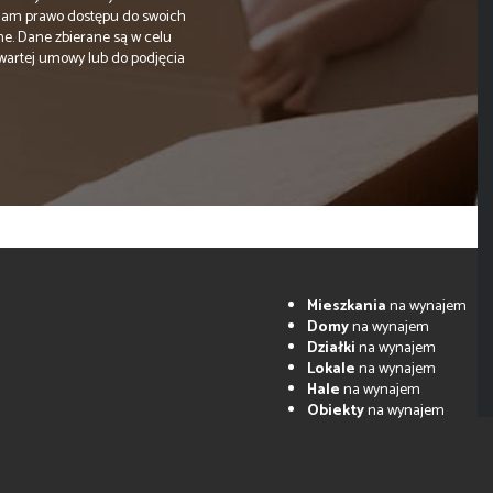
Mam prawo dostępu do swoich
ne. Dane zbierane są w celu
wartej umowy lub do podjęcia
Mieszkania
na wynajem
Domy
na wynajem
Działki
na wynajem
Lokale
na wynajem
Hale
na wynajem
Obiekty
na wynajem