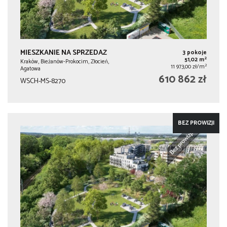
MIESZKANIE NA SPRZEDAŻ
3 pokoje
2
51,02 m
Kraków, Bieżanów-Prokocim, Złocień,
2
11 973,00 zł/m
Agatowa
610 862 zł
WSCH-MS-8270
BEZ PROWIZJI