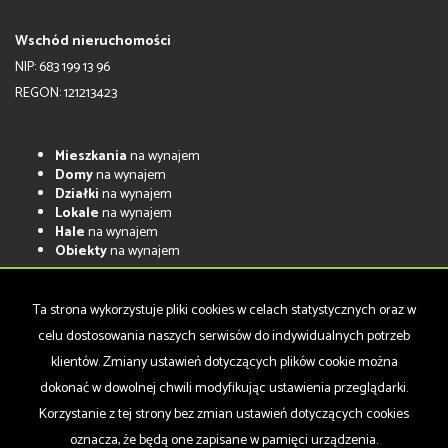
Wschód nieruchomości
NIP: 683 199 13 96
REGON: 121213423
Mieszkania
na wynajem
Domy
na wynajem
Działki
na wynajem
Lokale
na wynajem
Hale
na wynajem
Obiekty
na wynajem
Mieszkania
na sprzedaż
Domy
na sprzedaż
Ta strona wykorzystuje pliki cookies w celach statystycznych oraz w
Działki
na sprzedaż
celu dostosowania naszych serwisów do indywidualnych potrzeb
Lokale
na sprzedaż
Hale
na sprzedaż
klientów. Zmiany ustawień dotyczących plików cookie można
Obiekty
na sprzedaż
dokonać w dowolnej chwili modyfikując ustawienia przeglądarki.
Korzystanie z tej strony bez zmian ustawień dotyczących cookies
oznacza, że będą one zapisane w pamięci urządzenia.