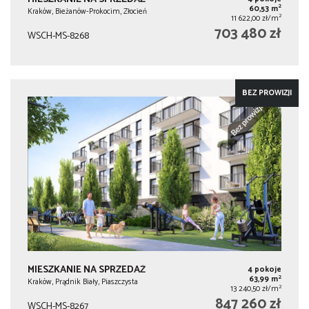
2
60,53 m
Kraków, Bieżanów-Prokocim, Złocień
2
11 622,00 zł/m
703 480 zł
WSCH-MS-8268
BEZ PROWIZJI
MIESZKANIE NA SPRZEDAŻ
4 pokoje
2
63,99 m
Kraków, Prądnik Biały, Piaszczysta
2
13 240,50 zł/m
847 260 zł
WSCH-MS-8267