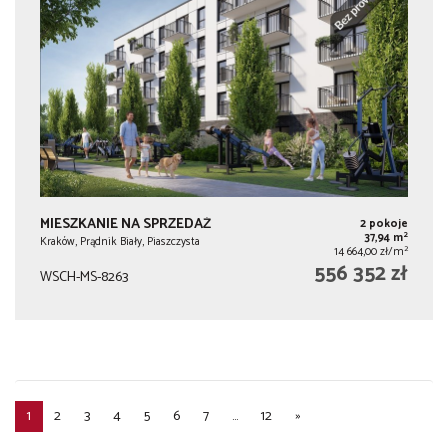
MIESZKANIE NA SPRZEDAŻ
2 pokoje
2
37,94 m
Kraków, Prądnik Biały, Piaszczysta
2
14 664,00 zł/m
556 352 zł
WSCH-MS-8263
1
2
3
4
5
6
7
...
12
»