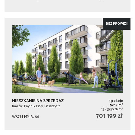
BEZ PROWIZJI
MIESZKANIE NA SPRZEDAŻ
3 pokoje
2
52,19 m
Kraków, Prądnik Biały, Piaszczysta
2
13 435,50 zł/m
701 199 zł
WSCH-MS-8266