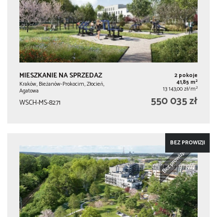
MIESZKANIE NA SPRZEDAŻ
2 pokoje
2
41,85 m
Kraków, Bieżanów-Prokocim, Złocień,
2
13 143,00 zł/m
Agatowa
550 035 zł
WSCH-MS-8271
BEZ PROWIZJI