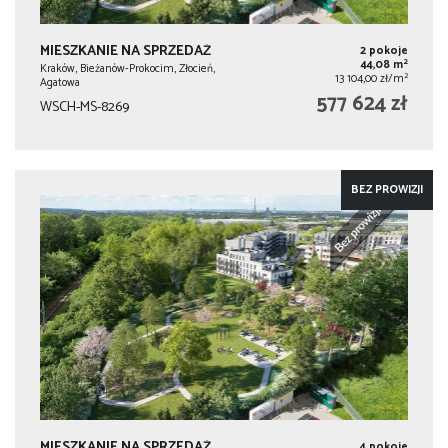
MIESZKANIE NA SPRZEDAŻ
2 pokoje
2
44,08 m
Kraków, Bieżanów-Prokocim, Złocień,
2
13 104,00 zł/m
Agatowa
577 624 zł
WSCH-MS-8269
BEZ PROWIZJI
MIESZKANIE NA SPRZEDAŻ
4 pokoje