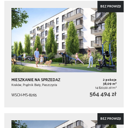
BEZ PROWIZJI
MIESZKANIE NA SPRZEDAŻ
2 pokoje
2
38,09 m
Kraków, Prądnik Biały, Piaszczysta
2
14 820,00 zł/m
564 494 zł
WSCH-MS-8265
BEZ PROWIZJI