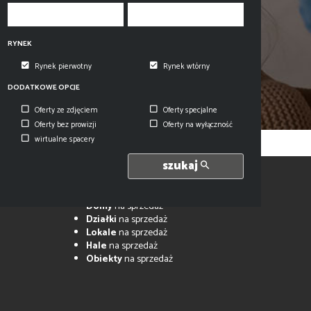
RYNEK
Rynek pierwotny
Rynek wtórny
DODATKOWE OPCJE
Oferty ze zdjęciem
Oferty specjalne
Oferty bez prowizji
Oferty na wyłączność
wirtualne spacery
szukaj
Mieszkania
na sprzedaż
Domy
na sprzedaż
Działki
na sprzedaż
Lokale
na sprzedaż
Hale
na sprzedaż
Obiekty
na sprzedaż