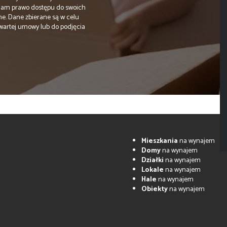
Mam prawo dostępu do swoich
ne. Dane zbierane są w celu
wartej umowy lub do podjęcia
Mieszkania
na wynajem
Domy
na wynajem
Działki
na wynajem
Lokale
na wynajem
Hale
na wynajem
Obiekty
na wynajem