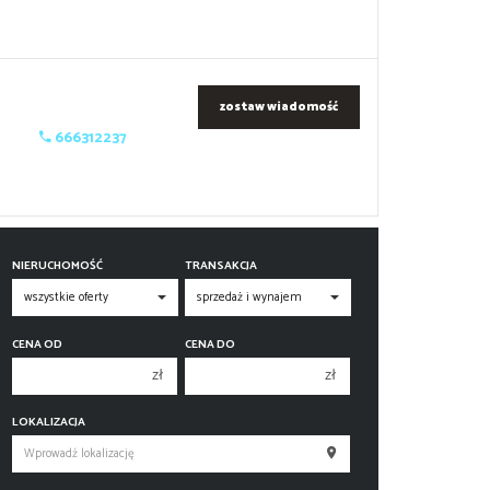
zostaw wiadomość
666312237
NIERUCHOMOŚĆ
TRANSAKCJA
CENA OD
CENA DO
zł
zł
150 000 zł
150 000 zł
LOKALIZACJA
200 000 zł
200 000 zł
250 000 zł
250 000 zł