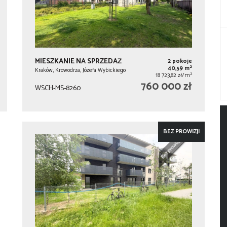
MIESZKANIE NA SPRZEDAŻ
2 pokoje
2
40,59 m
Kraków, Krowodrza, Józefa Wybickiego
2
18 723,82 zł/m
760 000 zł
WSCH-MS-8260
BEZ PROWIZJI