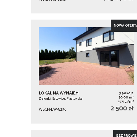
NOWA OFERT
LOKAL NA WYNAJEM
3 pokoje
2
70,00 m
Zielonki, Batowice, Piastowska
2
35,71 zł/m
2 500 zł
WSCH-LW-8256
BEZ PROWIZJ