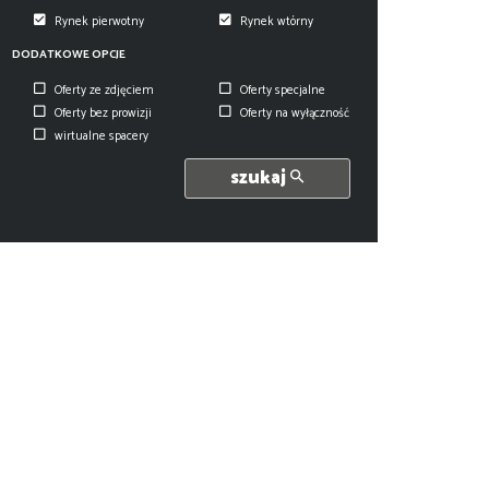
Rynek pierwotny
Rynek wtórny
DODATKOWE OPCJE
Oferty ze zdjęciem
Oferty specjalne
Oferty bez prowizji
Oferty na wyłączność
wirtualne spacery
szukaj