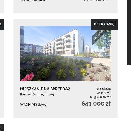
A
BEZ PROWIZJI
MIESZKANIE NA SPRZEDAŻ
2 pokoje
2
44,80 m
Kraków, Dębniki, Ruczaj
2
14 352,68 zł/m
643 000 zł
WSCH-MS-8255
I