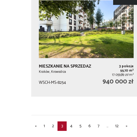
MIESZKANIE NA SPRZEDAŻ
3 pokoje
2
55,10 m
Kraków, Krowodrza
2
17 059,89 zł/m
940 000 zł
WSCH-MS-8254
«
1
2
3
4
5
6
7
...
12
»