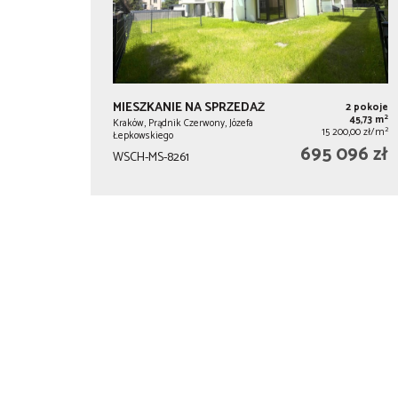
MIESZKANIE NA SPRZEDAŻ
2 pokoje
2
45,73 m
Kraków, Prądnik Czerwony, Józefa
2
15 200,00 zł/m
Łepkowskiego
695 096 zł
WSCH-MS-8261