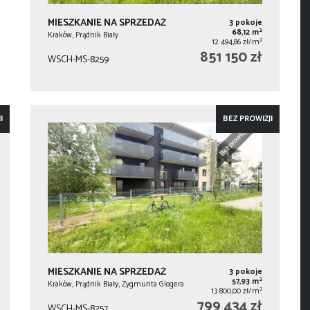
MIESZKANIE NA SPRZEDAŻ
3 pokoje
2
68,12 m
Kraków, Prądnik Biały
2
12 494,86 zł/m
851 150 zł
WSCH-MS-8259
I
BEZ PROWIZJI
MIESZKANIE NA SPRZEDAŻ
3 pokoje
2
57,93 m
Kraków, Prądnik Biały, Zygmunta Glogera
2
13 800,00 zł/m
799 434 zł
WSCH-MS-8257