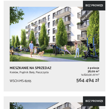
BEZ PROWIZJI
MIESZKANIE NA SPRZEDAŻ
2 pokoje
2
38,09 m
Kraków, Prądnik Biały, Piaszczysta
2
14 820,00 zł/m
564 494 zł
WSCH-MS-8265
BEZ PROWIZJI