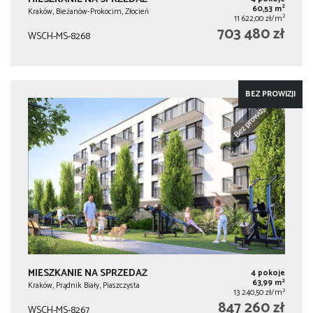
2
60,53 m
Kraków, Bieżanów-Prokocim, Złocień
2
11 622,00 zł/m
703 480 zł
WSCH-MS-8268
BEZ PROWIZJI
MIESZKANIE NA SPRZEDAŻ
4 pokoje
2
63,99 m
Kraków, Prądnik Biały, Piaszczysta
2
13 240,50 zł/m
847 260 zł
WSCH-MS-8267