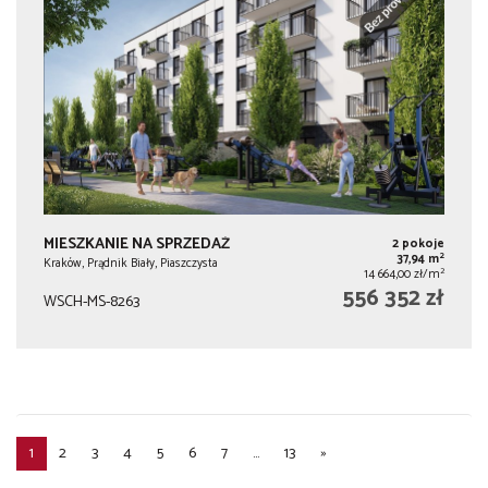
MIESZKANIE NA SPRZEDAŻ
2 pokoje
2
37,94 m
Kraków, Prądnik Biały, Piaszczysta
2
14 664,00 zł/m
556 352 zł
WSCH-MS-8263
1
2
3
4
5
6
7
...
13
»