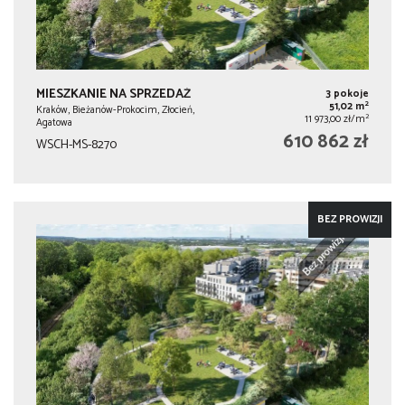
MIESZKANIE NA SPRZEDAŻ
3 pokoje
2
51,02 m
Kraków, Bieżanów-Prokocim, Złocień,
2
11 973,00 zł/m
Agatowa
610 862 zł
WSCH-MS-8270
BEZ PROWIZJI