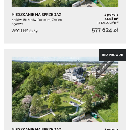
MIESZKANIE NA SPRZEDAŻ
2 pokoje
2
44,08 m
Kraków, Bieżanów-Prokocim, Złocień,
2
13 104,00 zł/m
Agatowa
577 624 zł
WSCH-MS-8269
BEZ PROWIZJI
MIESZKANIE NA SPRZEDAŻ
4 pokoje