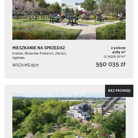
MIESZKANIE NA SPRZEDAŻ
2 pokoje
2
41,85 m
Kraków, Bieżanów-Prokocim, Złocień,
2
13 143,00 zł/m
Agatowa
550 035 zł
WSCH-MS-8271
BEZ PROWIZJI