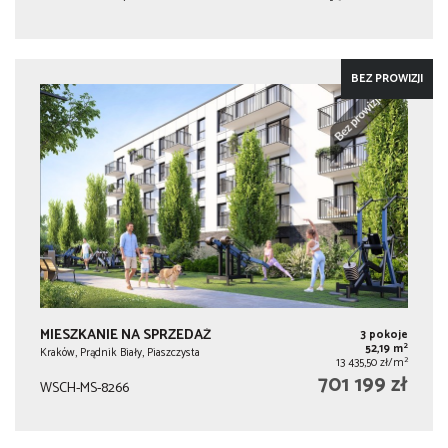
BEZ PROWIZJI
MIESZKANIE NA SPRZEDAŻ
3 pokoje
2
52,19 m
Kraków, Prądnik Biały, Piaszczysta
2
13 435,50 zł/m
701 199 zł
WSCH-MS-8266