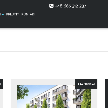
+48 666 312 237
M
KREDYTY
KONTAKT
I
BEZ PROWIZJI