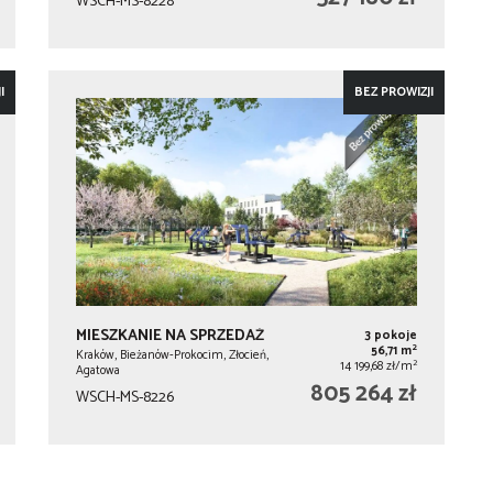
WSCH-MS-8228
I
BEZ PROWIZJI
MIESZKANIE NA SPRZEDAŻ
3 pokoje
2
56,71 m
Kraków, Bieżanów-Prokocim, Złocień,
2
14 199,68 zł/m
Agatowa
805 264 zł
WSCH-MS-8226