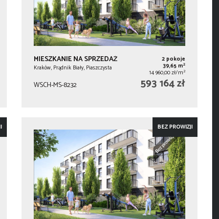
MIESZKANIE NA SPRZEDAŻ
2 pokoje
2
39,65 m
Kraków, Prądnik Biały, Piaszczysta
2
14 960,00 zł/m
593 164 zł
WSCH-MS-8232
I
BEZ PROWIZJI