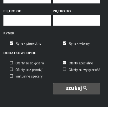
PIĘTRO OD
PIĘTRO DO
RYNEK
Rynek pierwotny
Rynek wtórny
DODATKOWE OPCJE
Oferty ze zdjęciem
Oferty specjalne
Oferty bez prowizji
Oferty na wyłączność
wirtualne spacery
szukaj