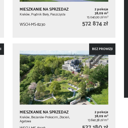
MIESZKANIE NA SPRZEDAŻ
2 pokoje
2
38,09 m
Kraków, Prądnik Biały, Piaszczysta
2
15 040,00 zł/m
572 874 zł
WSCH-MS-8230
I
BEZ PROWIZJI
MIESZKANIE NA SPRZEDAŻ
2 pokoje
2
38,09 m
Kraków, Bieżanów-Prokocim, Złocień,
2
13 840,38 zł/m
Agatowa
527 180 zł