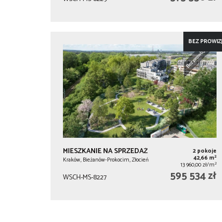
BEZ PROWIZJ
MIESZKANIE NA SPRZEDAŻ
2 pokoje
2
42,66 m
Kraków, Bieżanów-Prokocim, Złocień
2
13 960,00 zł/m
595 534 zł
WSCH-MS-8227