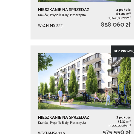
MIESZKANIE NA SPRZEDAŻ
4 pokoje
2
63,00 m
Kraków, Prądnik Biały, Piaszczysta
2
13 620,00 zł/m
858 060 zł
WSCH-MS-8231
BEZ PROWIZJ
MIESZKANIE NA SPRZEDAŻ
2 pokoje
2
38,37 m
Kraków, Prądnik Biały, Piaszczysta
2
15 000,00 zł/m
575 550 zł
WSCH-MS-8229