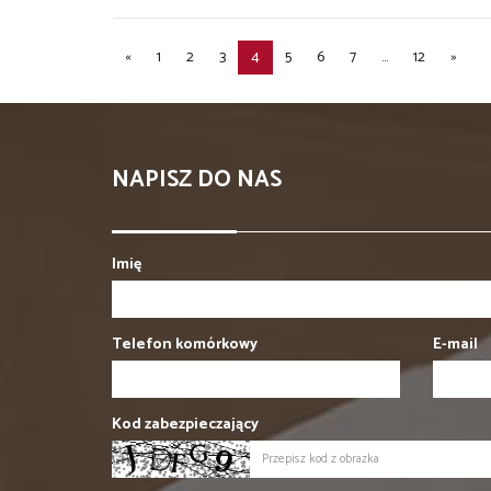
«
1
2
3
4
5
6
7
...
12
»
NAPISZ DO NAS
Imię
Telefon komórkowy
E-mail
Kod zabezpieczający