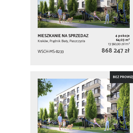
MIESZKANIE NA SPRZEDAŻ
4 pokoje
2
64,03 m
Kraków, Prądnik Biały, Piaszczysta
2
13 560,00 zł/m
868 247 zł
WSCH-MS-8233
BEZ PROWIZJ