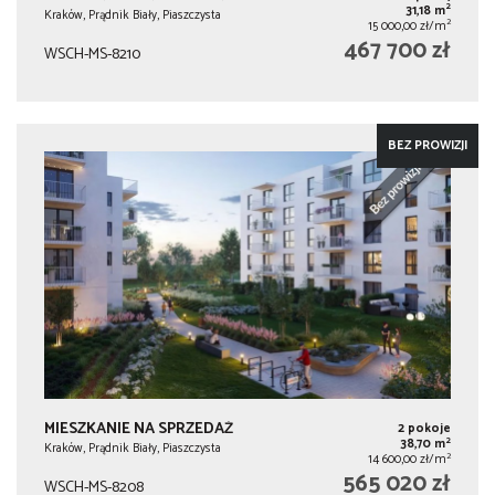
2
31,18 m
Kraków, Prądnik Biały, Piaszczysta
2
15 000,00 zł/m
467 700 zł
WSCH-MS-8210
BEZ PROWIZJI
MIESZKANIE NA SPRZEDAŻ
2 pokoje
2
38,70 m
Kraków, Prądnik Biały, Piaszczysta
2
14 600,00 zł/m
565 020 zł
WSCH-MS-8208