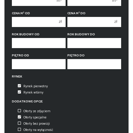
m
m
3 pokoje
3 pokoje
2
2
CENA M
OD
CENA M
DO
4 pokoje
4 pokoje
zł
zł
5 pokoi
5 pokoi
6 pokoi
6 pokoi
ROK BUDOWY OD
ROK BUDOWY DO
PIĘTRO OD
PIĘTRO DO
RYNEK
Rynek pierwotny
Rynek wtórny
DODATKOWE OPCJE
Oferty ze zdjęciem
Oferty specjalne
Oferty bez prowizji
Oferty na wyłączność