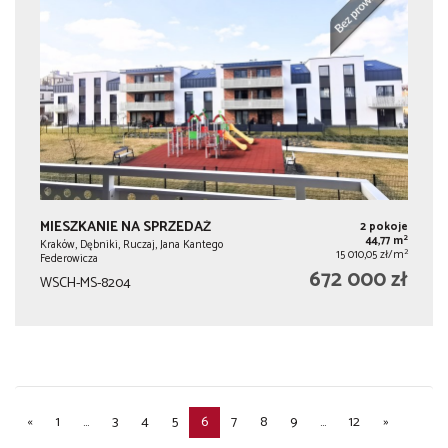
MIESZKANIE NA SPRZEDAŻ
2 pokoje
2
44,77 m
Kraków, Dębniki, Ruczaj, Jana Kantego
2
15 010,05 zł/m
Federowicza
672 000 zł
WSCH-MS-8204
«
1
...
3
4
5
6
7
8
9
...
12
»