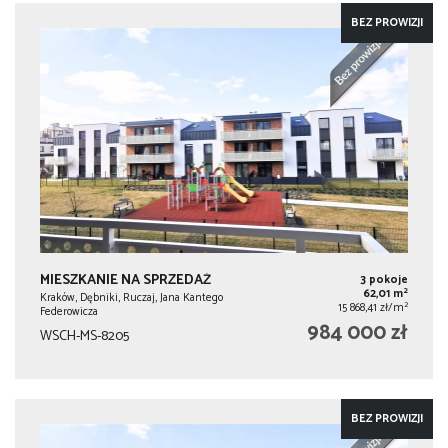
BEZ PROWIZJI
MIESZKANIE NA SPRZEDAŻ
3 pokoje
2
62,01 m
Kraków, Dębniki, Ruczaj, Jana Kantego
2
15 868,41 zł/m
Federowicza
984 000 zł
WSCH-MS-8205
BEZ PROWIZJI