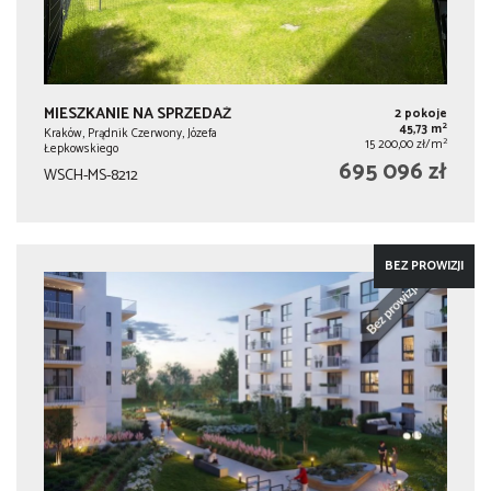
MIESZKANIE NA SPRZEDAŻ
2 pokoje
2
45,73 m
Kraków, Prądnik Czerwony, Józefa
2
15 200,00 zł/m
Łepkowskiego
695 096 zł
WSCH-MS-8212
BEZ PROWIZJI