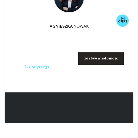
94
OFERT
AGNIESZKA
NOWAK
zostaw wiadomość
666312237