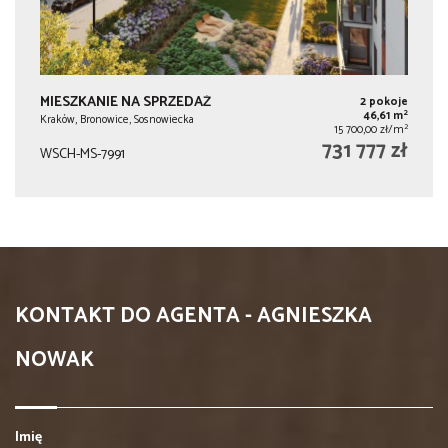
MIESZKANIE NA SPRZEDAŻ
2 pokoje
2
46,61 m
Kraków, Bronowice, Sosnowiecka
2
15 700,00 zł/m
731 777 zł
WSCH-MS-7991
KONTAKT DO AGENTA - AGNIESZKA
NOWAK
Imię