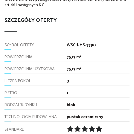
art. 66 i następnych K.C.
SZCZEGÓŁY OFERTY
SYMBOL OFERTY
WSCH-MS-7790
POWIERZCHNIA
75,17 m²
POWIERZCHNIA UŻYTKOWA
75,17 m²
LICZBA POKOI
3
PIĘTRO
1
RODZAJ BUDYNKU
blok
TECHNOLOGIA BUDOWLANA
pustak ceramiczny
STANDARD