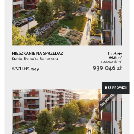
MIESZKANIE NA SPRZEDAŻ
3 pokoje
2
66,13 m
Kraków, Bronowice, Sosnowiecka
2
14 200,00 zł/m
939 046 zł
WSCH-MS-7949
BEZ PROWIZJI