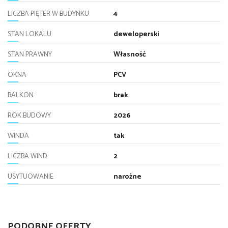
LICZBA PIĘTER W BUDYNKU
4
STAN LOKALU
deweloperski
STAN PRAWNY
Własność
OKNA
PCV
BALKON
brak
ROK BUDOWY
2026
WINDA
tak
LICZBA WIND
2
USYTUOWANIE
narożne
PODOBNE OFERTY