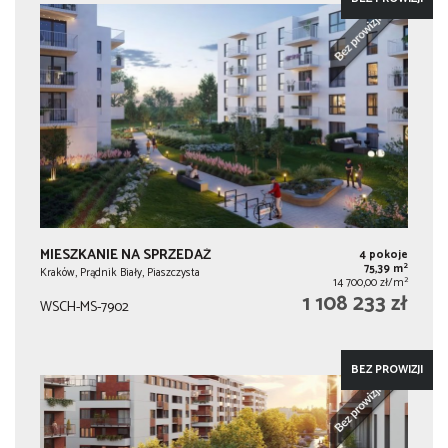
MIESZKANIE NA SPRZEDAŻ
4 pokoje
2
75,39 m
Kraków, Prądnik Biały, Piaszczysta
2
14 700,00 zł/m
1 108 233 zł
WSCH-MS-7902
BEZ PROWIZJI