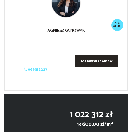
94
OFERT
AGNIESZKA
NOWAK
zostaw wiadomość
666312237
1 022 312 zł
2
13 600,00 zł/m