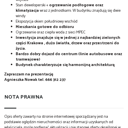
Stan deweloperski +
ogrzewanie podłogowe oraz
klimatyzacja
wraz z jednostkami. W budynku znajdują się dwie
windy
Ekspozycja okien: południowy wschód
Mieszkania gotowe do odbioru
Ogrzewanie oraz ciepła woda z sieci MPEC
Inwestycja znajduje się w jednej z najbardziej zielonych
części Krakowa , dużo światła, drzew oraz przestrzeni do
życia.
Bardzo dobry dojazd do centrum (linie autobusowe oraz
tramwajowe)
Budynek charakteryzuje się harmonijną architekturą
Zapraszam na prezentację
Agnieszka Nowak tel. 666 312 237
NOTA PRAWNA
Opis oferty zawarty na stronie internetowej sporządzany jest na
podstawie oględzin nieruchomości oraz informacji uzyskanych od
właściciela, może podlegać aktualizacji i nie stanowi oferty określonej w