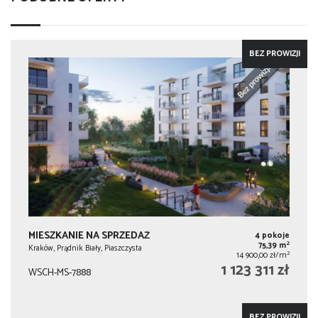
BEZ PROWIZJI
MIESZKANIE NA SPRZEDAŻ
4 pokoje
2
75,39 m
Kraków, Prądnik Biały, Piaszczysta
2
14 900,00 zł/m
1 123 311 zł
WSCH-MS-7888
BEZ PROWIZJI