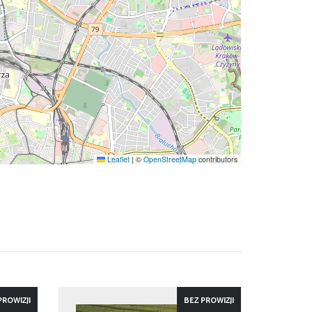
Leaflet
|
©
OpenStreetMap
contributors
PROWIZJI
BEZ PROWIZJI