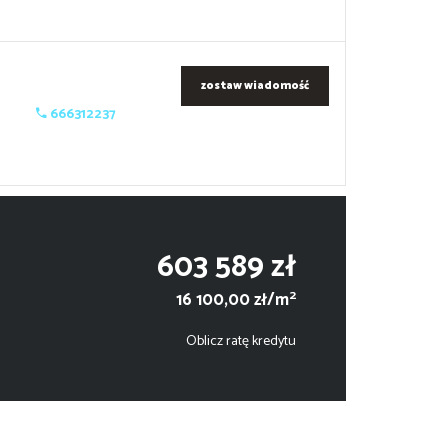
zostaw wiadomość
666312237
603 589 zł
2
16 100,00 zł/m
Oblicz ratę kredytu