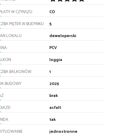
PŁATY W CZYNSZU
CO
CZBA PIĘTER W BUDYNKU
5
TAN LOKALU
deweloperski
KNA
PCV
ALKON
loggia
ICZBA BALKONÓW
1
OK BUDOWY
2025
AZ
brak
OJAZD
asfalt
INDA
tak
SYTUOWANIE
jednostronne