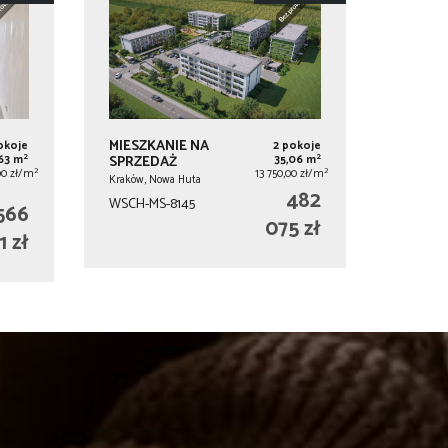
MIESZKANIE NA
okoje
2 pokoje
2
2
,63 m
SPRZEDAŻ
35,06 m
2
2
00 zł/m
13 750,00 zł/m
Kraków, Nowa Huta
482
WSCH-MS-8145
566
075 zł
1 zł