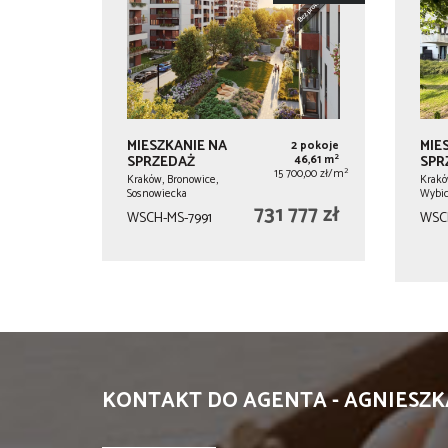
MIESZKANIE NA
MIE
2 pokoje
2
SPRZEDAŻ
46,61 m
SPR
2
15 700,00 zł/m
Kraków, Bronowice,
Krakó
Sosnowiecka
Wybic
731 777 zł
WSCH-MS-7991
WSC
KONTAKT DO AGENTA - AGNIESZ