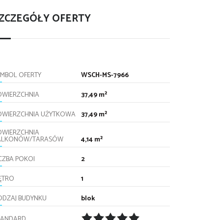
ZCZEGÓŁY OFERTY
YMBOL OFERTY
WSCH-MS-7966
OWIERZCHNIA
37,49 m²
OWIERZCHNIA UŻYTKOWA
37,49 m²
OWIERZCHNIA
ALKONÓW/TARASÓW
4,14 m²
ICZBA POKOI
2
IĘTRO
1
ODZAJ BUDYNKU
blok
TANDARD