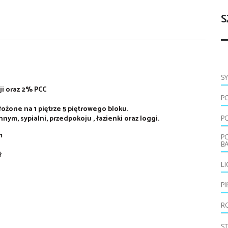
S
S
ji oraz 2% PCC
P
żone na 1 piętrze 5 piętrowego bloku.
ym, sypialni, przedpokoju , łazienki oraz loggi.
P
m
P
B
ł
L
P
R
S