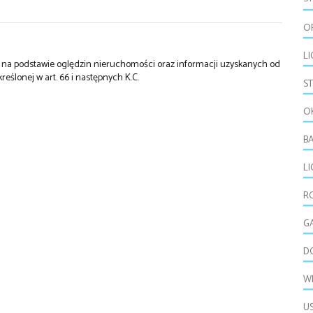
O
LI
st na podstawie oględzin nieruchomości oraz informacji uzyskanych od
kreślonej w art. 66 i następnych K.C.
S
O
B
L
R
G
D
W
U