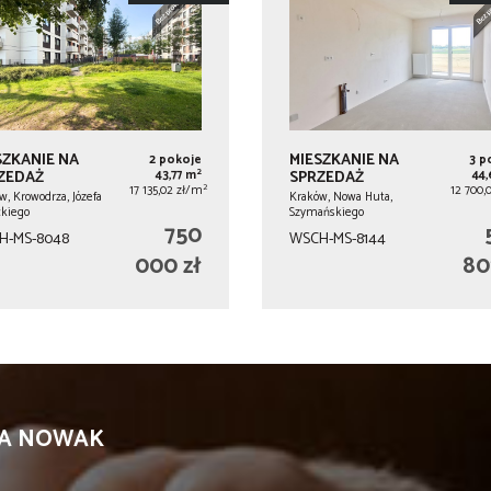
SZKANIE NA
MIESZKANIE NA
2 pokoje
3 p
2
ZEDAŻ
43,77 m
SPRZEDAŻ
44
2
17 135,02 zł/m
12 700,
w, Krowodrza, Józefa
Kraków, Nowa Huta,
kiego
Szymańskiego
750
H-MS-8048
WSCH-MS-8144
000 zł
80
KA NOWAK