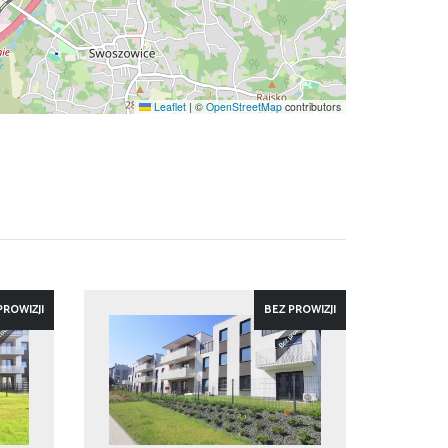
Leaflet
|
©
OpenStreetMap
contributors
PROWIZJI
BEZ PROWIZJI