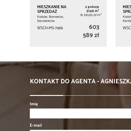
MIESZKANIE NA
MIE
2 pokoje
2
SPRZEDAŻ
37,49 m
SPR
2
16 100,00 zł/m
Kraków, Bronowice,
Krakó
Sosnowiecka
Kante
603
WSCH-MS-7966
WSC
589 zł
KONTAKT DO AGENTA - AGNIESZ
Imię
E-mail