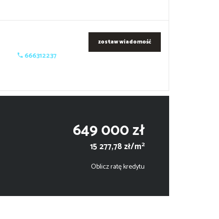
zostaw wiadomość
666312237
649 000 zł
2
15 277,78 zł/m
Oblicz ratę kredytu