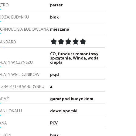
IĘTRO
parter
ODZAJ BUDYNKU
blok
ECHNOLOGIA BUDOWLANA
mieszana
TANDARD
CO, fundusz remontowy,
sprzątanie, Winda, woda
PŁATY W CZYNSZU
ciepła
PŁATY WG LICZNIKÓW
prąd
CZBA PIĘTER W BUDYNKU
4
ARAŻ
garaż pod budynkiem
TAN LOKALU
deweloperski
KNA
PCV
ALKON
brak