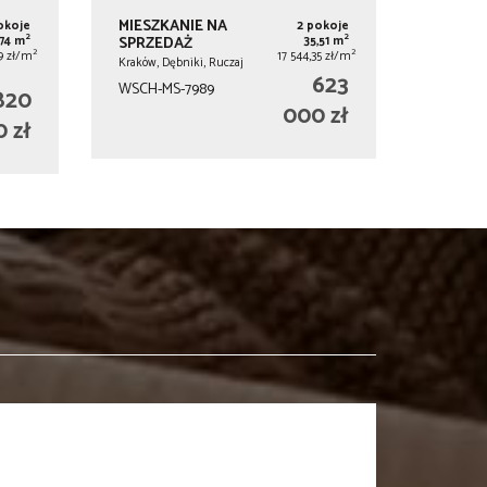
MIESZKANIE NA
okoje
2 pokoje
2
2
,74 m
SPRZEDAŻ
35,51 m
2
2
89 zł/m
17 544,35 zł/m
Kraków, Dębniki, Ruczaj
623
WSCH-MS-7989
820
000 zł
 zł