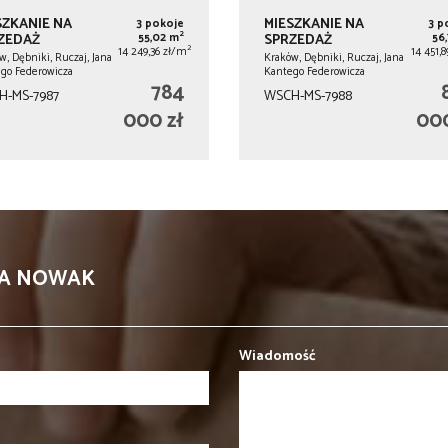
SZKANIE NA
MIESZKANIE NA
3 pokoje
3 p
2
ZEDAŻ
55,02 m
SPRZEDAŻ
56
2
14 249,36 zł/m
14 451,
w, Dębniki, Ruczaj, Jana
Kraków, Dębniki, Ruczaj, Jana
go Federowicza
Kantego Federowicza
784
H-MS-7987
WSCH-MS-7988
000 zł
000
KA NOWAK
Wiadomość