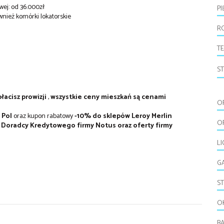
ej: od 36.000zł
P
wnież komórki lokatorskie
R
T
S
łacisz prowizji
,
wszystkie ceny mieszkań są cenami
O
 Pol
oraz kupon rabatowy
-10% do sklepów Leroy Merlin
O
Doradcy Kredytowego firmy Notus oraz oferty firmy
LI
G
S
O
B