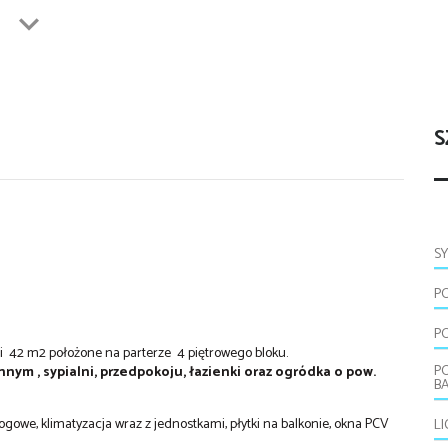
S
S
P
P
i 42 m2 położone na parterze 4 piętrowego bloku.
P
nym , sypialni, przedpokoju, łazienki oraz
ogródka o pow.
B
gowe, klimatyzacja wraz z jednostkami, płytki na balkonie, okna PCV
L