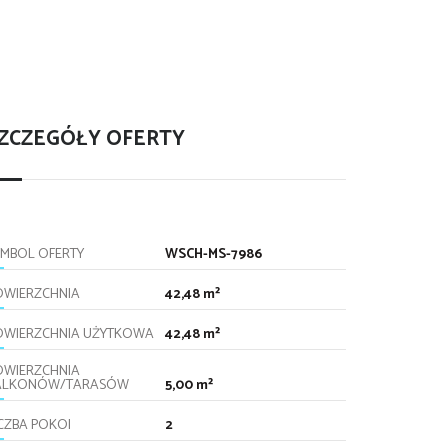
ZCZEGÓŁY OFERTY
YMBOL OFERTY
WSCH-MS-7986
OWIERZCHNIA
42,48 m²
OWIERZCHNIA UŻYTKOWA
42,48 m²
OWIERZCHNIA
ALKONÓW/TARASÓW
5,00 m²
ICZBA POKOI
2