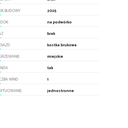
OK BUDOWY
2025
IDOK
na podwórko
AZ
brak
OJAZD
kostka brukowa
GRZEWANIE
miejskie
INDA
tak
ICZBA WIND
1
SYTUOWANIE
jednostronne