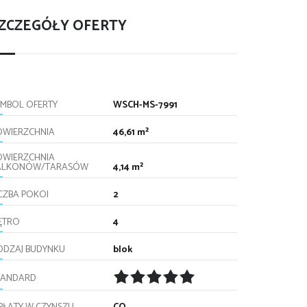
ZCZEGÓŁY OFERTY
YMBOL OFERTY
WSCH-MS-7991
OWIERZCHNIA
46,61 m²
OWIERZCHNIA
ALKONÓW/TARASÓW
4,14 m²
ICZBA POKOI
2
IĘTRO
4
ODZAJ BUDYNKU
blok
TANDARD