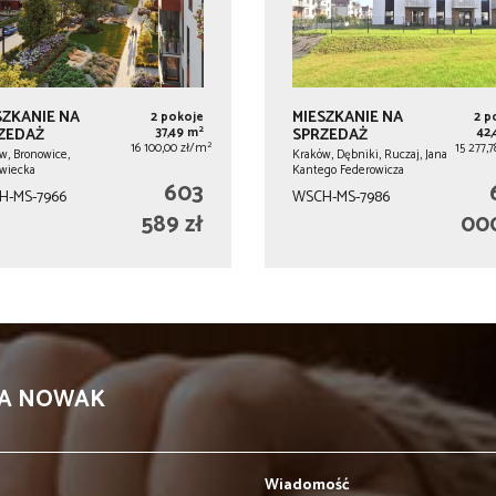
SZKANIE NA
MIESZKANIE NA
2 pokoje
2 p
2
ZEDAŻ
37,49 m
SPRZEDAŻ
42
2
16 100,00 zł/m
15 277,
w, Bronowice,
Kraków, Dębniki, Ruczaj, Jana
wiecka
Kantego Federowicza
603
H-MS-7966
WSCH-MS-7986
589 zł
000
KA NOWAK
Wiadomość