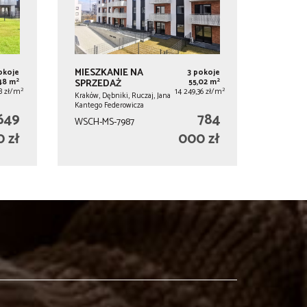
MIESZKANIE NA
okoje
3 pokoje
2
2
,48 m
SPRZEDAŻ
55,02 m
2
2
78 zł/m
14 249,36 zł/m
Kraków, Dębniki, Ruczaj, Jana
Kantego Federowicza
649
784
WSCH-MS-7987
 zł
000 zł