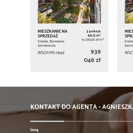
MIESZKANIE NA
MIE
3 pokoje
2
SPRZEDAŻ
66,13 m
SPR
2
14 200,00 zł/m
Kraków, Bronowice,
Krakó
Sosnowiecka
Sosno
939
WSCH-MS-7949
WSC
046 zł
KONTAKT DO AGENTA - AGNIESZ
Imię