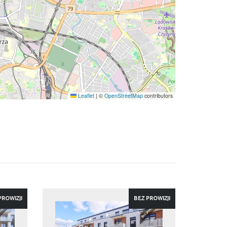
Leaflet
|
©
OpenStreetMap
contributors
PROWIZJI
BEZ PROWIZJI