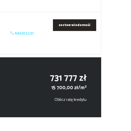
zostaw wiadomość
666312237
731 777 zł
2
15 700,00 zł/m
Oblicz ratę kredytu