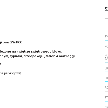
S
S
ji oraz 2% PCC
P
żone na 4 piętrze 5 piętrowego bloku.
P
ym, sypialni, przedpokoju , łazienki oraz loggi
B
m
L
orma parkingowa)
P
R
S