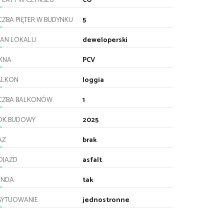
PŁATY W CZYNSZU
CO
CZBA PIĘTER W BUDYNKU
5
TAN LOKALU
deweloperski
KNA
PCV
ALKON
loggia
ICZBA BALKONÓW
1
OK BUDOWY
2025
AZ
brak
OJAZD
asfalt
INDA
tak
SYTUOWANIE
jednostronne