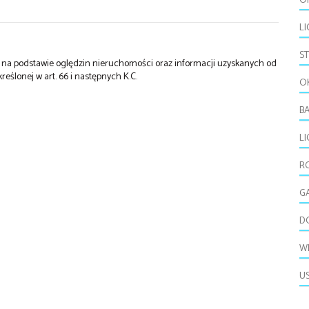
O
LI
S
st na podstawie oględzin nieruchomości oraz informacji uzyskanych od
kreślonej w art. 66 i następnych K.C.
O
B
L
R
G
D
W
U