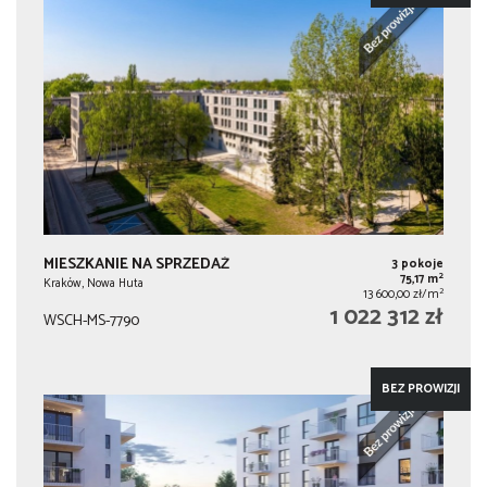
MIESZKANIE NA SPRZEDAŻ
3 pokoje
2
75,17 m
Kraków, Nowa Huta
2
13 600,00 zł/m
1 022 312 zł
WSCH-MS-7790
BEZ PROWIZJI