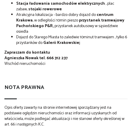
Stacja ładowania samochodów elektrycznych
, plac
zabaw,
stojaki rowerowe
Atrakcyjna lokalizacja - bardzo dobry dojazd do
centrum
Krakowa
, w odległości 10min pieszo
przystanek tramwajowy
Pachońskiego P&R,
przystanek autobusowy w sąsiedztwie
osiedla
Dojazd do Starego Miasta to zaledwie 10minut tramwajem , tylko 6
przystanków do
Galerii Krakowskie
j
Zapraszam do kontaktu
Agnieszka Nowak tel. 666 312 237
Wschód nieruchomości
NOTA PRAWNA
Opis oferty zawarty na stronie internetowej sporządzany jest na
podstawie oględzin nieruchomości oraz informacji uzyskanych od
właściciela, może podlegać aktualizacji i nie stanowi oferty określonej w
art. 66 i następnych K.C.