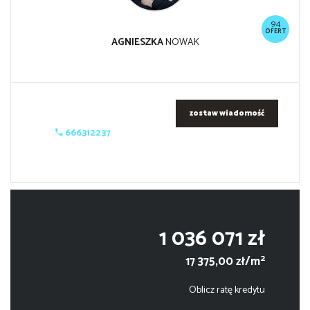
94
OFERT
AGNIESZKA
NOWAK
zostaw wiadomość
666312237
1 036 071 zł
2
17 375,00 zł/m
Oblicz ratę kredytu