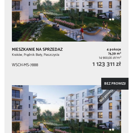
MIESZKANIE NA SPRZEDAŻ
4 pokoje
2
75,39 m
Kraków, Prądnik Biały, Piaszczysta
2
14 900,00 zł/m
1 123 311 zł
WSCH-MS-7888
BEZ PROWIZJI