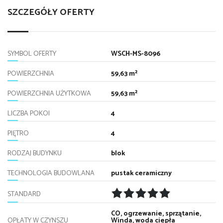
SZCZEGÓŁY OFERTY
SYMBOL OFERTY
WSCH-MS-8096
POWIERZCHNIA
59,63 m²
POWIERZCHNIA UŻYTKOWA
59,63 m²
LICZBA POKOI
4
PIĘTRO
4
RODZAJ BUDYNKU
blok
TECHNOLOGIA BUDOWLANA
pustak ceramiczny
STANDARD
CO, ogrzewanie, sprzątanie,
OPŁATY W CZYNSZU
Winda, woda ciepła