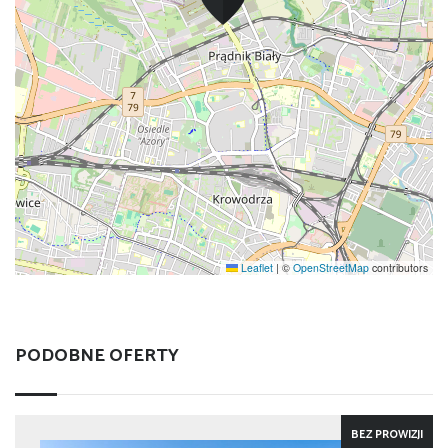
Leaflet
|
©
OpenStreetMap
contributors
PODOBNE OFERTY
BEZ PROWIZJI