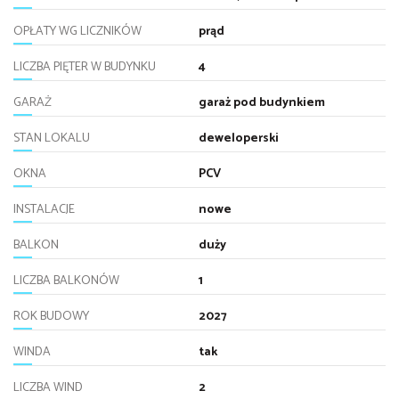
OPŁATY WG LICZNIKÓW
prąd
LICZBA PIĘTER W BUDYNKU
4
GARAŻ
garaż pod budynkiem
STAN LOKALU
deweloperski
OKNA
PCV
INSTALACJE
nowe
BALKON
duży
LICZBA BALKONÓW
1
ROK BUDOWY
2027
WINDA
tak
LICZBA WIND
2