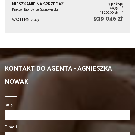
MIESZKANIE NA SPRZEDAŻ
3 pokoje
2
66,13 m
Kraków, Bronowice, Sosnowiecka
2
14 200,00 zł/m
939 046 zł
WSCH-MS-7949
KONTAKT DO AGENTA - AGNIESZKA
NOWAK
Imię
E-mail