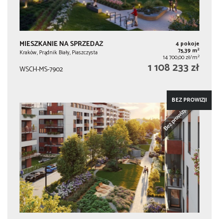
MIESZKANIE NA SPRZEDAŻ
4 pokoje
2
75,39 m
Kraków, Prądnik Biały, Piaszczysta
2
14 700,00 zł/m
1 108 233 zł
WSCH-MS-7902
BEZ PROWIZJI