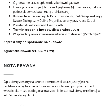
Ogrzewanie oraz ciepła woda z kotłowni gazowej
Inwestycja obejmuje 4 budynki 2 piętrowe, 74 mieszkania, zielone
patio z placem zabaw i małą architekturą
Bliskość terenów zielonych: Park Krowoderski, Park Wyspiańskiego,
Użytek Ekologiczny Dolina Prądnika, tereny przy rzece Sudoł
Przystanek autobusowy blisko osiedla
Termin oddania inwestycji: czerwiec 2027r
W sprzedaży również inne mieszkania o metrażach 30m2- 84m2
Zapraszamy na spotkanie na budowie
Agnieszka Nowak tel. 666 312 237
NOTA PRAWNA
Opis oferty zawarty na stronie internetowej sporządzany jest na
podstawie oględzin nieruchomości oraz informacji uzyskanych od
właściciela, może podlegać aktualizacji i nie stanowi oferty określonej w
art. 66 i następnych K.C.