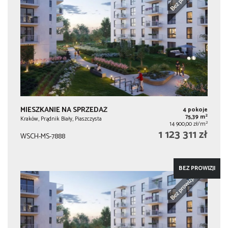
MIESZKANIE NA SPRZEDAŻ
4 pokoje
2
75,39 m
Kraków, Prądnik Biały, Piaszczysta
2
14 900,00 zł/m
1 123 311 zł
WSCH-MS-7888
BEZ PROWIZJI