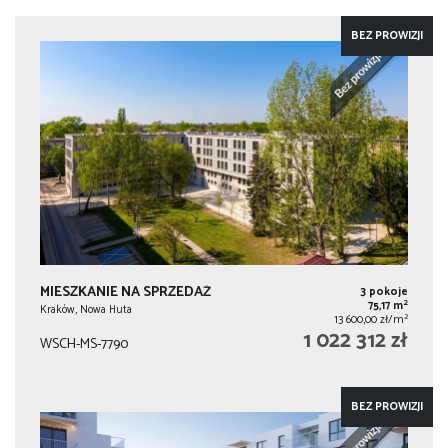
BEZ PROWIZJI
MIESZKANIE NA SPRZEDAŻ
3 pokoje
2
75,17 m
Kraków, Nowa Huta
2
13 600,00 zł/m
1 022 312 zł
WSCH-MS-7790
BEZ PROWIZJI