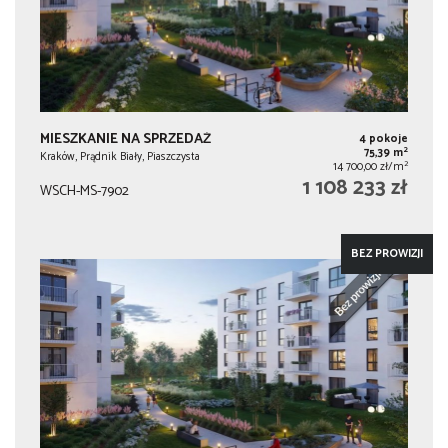
MIESZKANIE NA SPRZEDAŻ
4 pokoje
2
75,39 m
Kraków, Prądnik Biały, Piaszczysta
2
14 700,00 zł/m
1 108 233 zł
WSCH-MS-7902
BEZ PROWIZJI