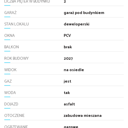
LICZBA PIĘTER W BUDYNKU
2
GARAŻ
garaż pod budynkiem
STAN LOKALU
deweloperski
OKNA
PCV
BALKON
brak
ROK BUDOWY
2027
WIDOK
na osiedle
GAZ
jest
WODA
tak
DOJAZD
asfalt
OTOCZENIE
zabudowa mieszana
OGRZEWANIE
gazowe