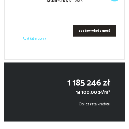
AGNIESZKA
NOWAK
zostaw wiadomość
666312237
1 185 246 zł
2
14 100,00 zł/m
Oblicz ratę kredytu