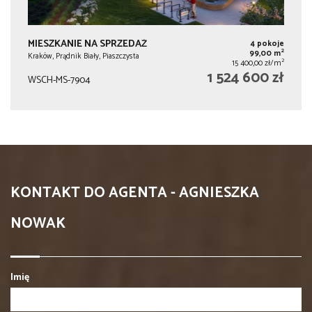
MIESZKANIE NA SPRZEDAŻ
4 pokoje
2
99,00 m
Kraków, Prądnik Biały, Piaszczysta
2
15 400,00 zł/m
1 524 600 zł
WSCH-MS-7904
KONTAKT DO AGENTA - AGNIESZKA
NOWAK
Imię