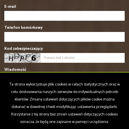
E-mail
Telefon komórkowy
Kod zabezpieczający
Wiadomość
Ta strona wykorzystuje pliki cookies w celach statystycznych oraz w
celu dostosowania naszych serwisów do indywidualnych potrzeb
klientów. Zmiany ustawień dotyczących plików cookie można
dokonać w dowolnej chwili modyfikując ustawienia przeglądarki.
Wyrażam zgodę na przetwarzanie podanych przeze mnie danych
Korzystanie z tej strony bez zmian ustawień dotyczących cookies
osobowych. Administratorem danych jest Wschód nieruchomości.
oznacza, że będą one zapisane w pamięci urządzenia.
Mam prawo dostępu do swoich danych i ich poprawiania. Podanie