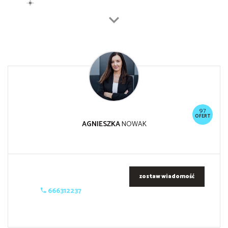
97
OFERT
AGNIESZKA
NOWAK
zostaw wiadomość
666312237