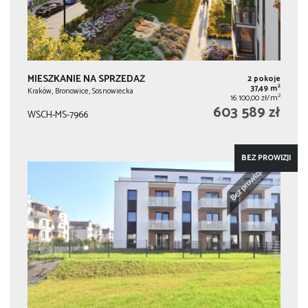
MIESZKANIE NA SPRZEDAŻ
2 pokoje
2
37,49 m
Kraków, Bronowice, Sosnowiecka
2
16 100,00 zł/m
603 589 zł
WSCH-MS-7966
BEZ PROWIZJI