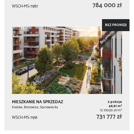
784 000 zł
WSCH-MS-7987
BEZ PROWIZJI
MIESZKANIE NA SPRZEDAŻ
2 pokoje
2
46,61 m
Kraków, Bronowice, Sosnowiecka
2
15 700,00 zł/m
731 777 zł
WSCH-MS-7991