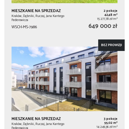
MIESZKANIE NA SPRZEDAŻ
2 pokoje
2
42,48 m
Kraków, Dębniki, Ruczaj, Jana Kantego
2
15 277,78 zł/m
Federowicza
649 000 zł
WSCH-MS-7986
BEZ PROWIZJI
MIESZKANIE NA SPRZEDAŻ
3 pokoje
2
55,02 m
Kraków, Dębniki, Ruczaj, Jana Kantego
2
14 249,36 zł/m
Federowicza