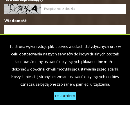
Wiadomość
Ta strona wykorzystuje pliki cookies w celach statystycznych oraz w
celu dostosowania naszych serwisów do indywidualnych potrzeb
klientów. Zmiany ustawień dotyczących plików cookie można
Wyrażam zgodę na przetwarzanie podanych przeze mnie danych
dokonać w dowolnej chwili modyfikując ustawienia przeglądarki.
osobowych. Administratorem danych jest Wschód nieruchomości.
Mam prawo dostępu do swoich danych i ich poprawiania. Podanie
Korzystanie z tej strony bez zmian ustawień dotyczących cookies
danych jest dobrowolne. Dane zbierane są w celu marketingowym
oznacza, że będą one zapisane w pamięci urządzenia.
oraz w celu realizowania i wykonania zawartej umowy lub do podjęcia
działań na Twoje żądanie przed zawarciem umowy.
rozumiem