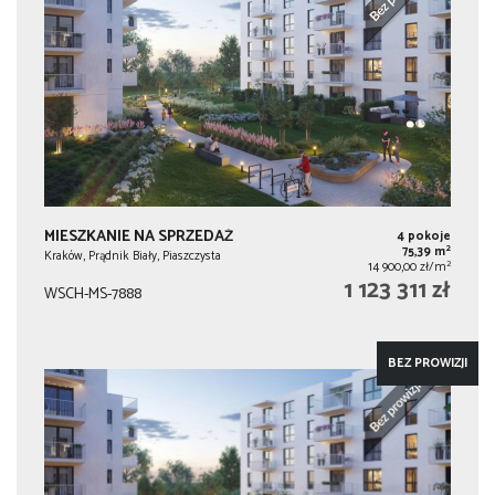
MIESZKANIE NA SPRZEDAŻ
4 pokoje
2
75,39 m
Kraków, Prądnik Biały, Piaszczysta
2
14 900,00 zł/m
1 123 311 zł
WSCH-MS-7888
BEZ PROWIZJI