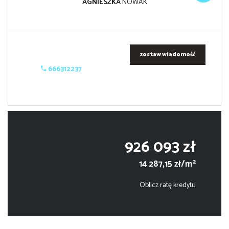
AGNIESZKA
NOWAK
zostaw wiadomość
666312237
926 093 zł
2
14 287,15 zł/m
Oblicz ratę kredytu