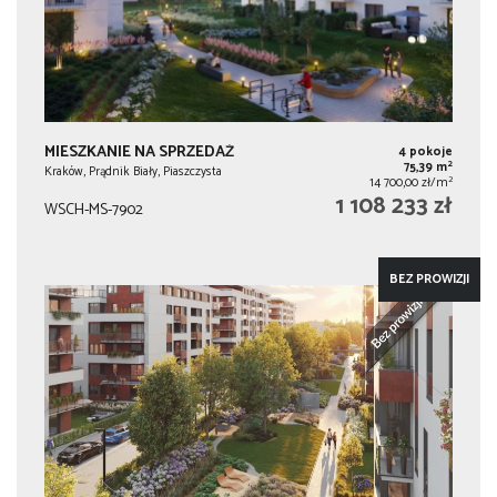
MIESZKANIE NA SPRZEDAŻ
4 pokoje
2
75,39 m
Kraków, Prądnik Biały, Piaszczysta
2
14 700,00 zł/m
1 108 233 zł
WSCH-MS-7902
BEZ PROWIZJI