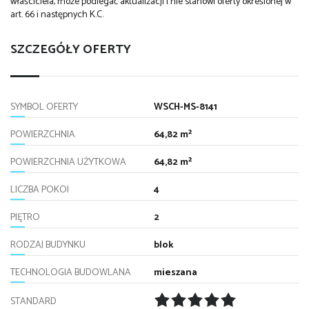
właściciela, może podlegać aktualizacji i nie stanowi oferty określonej w
art. 66 i następnych K.C.
SZCZEGÓŁY OFERTY
SYMBOL OFERTY
WSCH-MS-8141
POWIERZCHNIA
64,82 m²
POWIERZCHNIA UŻYTKOWA
64,82 m²
LICZBA POKOI
4
PIĘTRO
2
RODZAJ BUDYNKU
blok
TECHNOLOGIA BUDOWLANA
mieszana
STANDARD