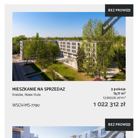
BEZ PROWIZJI
MIESZKANIE NA SPRZEDAŻ
3 pokoje
2
75,17 m
Kraków, Nowa Huta
2
13 600,00 zł/m
1 022 312 zł
WSCH-MS-7790
BEZ PROWIZJI