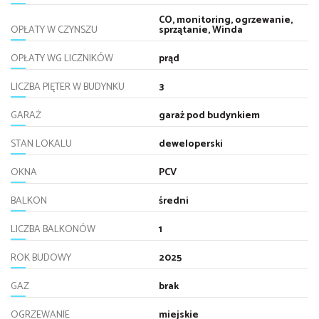
CO, monitoring, ogrzewanie,
OPŁATY W CZYNSZU
sprzątanie, Winda
OPŁATY WG LICZNIKÓW
prąd
LICZBA PIĘTER W BUDYNKU
3
GARAŻ
garaż pod budynkiem
STAN LOKALU
deweloperski
OKNA
PCV
BALKON
średni
LICZBA BALKONÓW
1
ROK BUDOWY
2025
GAZ
brak
OGRZEWANIE
miejskie