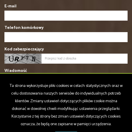
E-mail
Telefon komórkowy
Kod zabezpieczający
Wiadomość
Ta strona wykorzystuje pliki cookies w celach statystycznych oraz w
celu dostosowania naszych serwisów do indywidualnych potrzeb
klientów. Zmiany ustawień dotyczących plików cookie można
dokonać w dowolnej chwili modyfikując ustawienia przeglądarki.
Wyrażam zgodę na przetwarzanie podanych przeze mnie danych
Korzystanie z tej strony bez zmian ustawień dotyczących cookies
osobowych. Administratorem danych jest Wschód nieruchomości.
oznacza, że będą one zapisane w pamięci urządzenia.
Mam prawo dostępu do swoich danych i ich poprawiania. Podanie
danych jest dobrowolne. Dane zbierane są w celu marketingowym