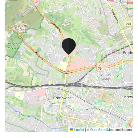
Leaflet
|
©
OpenStreetMap
contributors