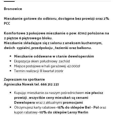
Bronowice
Mieszkanie gotowe do odbioru, dostępne bez prowizji oraz 2%
PCC
Komfortowe 3 pokojowe mieszkanie o pow. 67m2 położone na
2 piętrze 6 piętrowego bloku.
Mieszkanie składające się z salonu z aneksem kuchennym,
dwóch sypialni, przedpokoju , łazienki oraz balkonu.
Mieszkanie oddawane w stanie deweloperskim
Ekspozycja okien: południowy zachód
Miejsce postojowe w hali garażowej: 42.000zł
Termin realizacji: III kwartał 2026r
Zapraszam na spotkanie
Agnieszka Nowak tel. 666 312 237
Kupując mieszkanie za naszym pośrednictwem
nie płacisz
prowizji
,
wszystkie ceny mieszkań są cenami
Dewelopera
wraz z aktualnymi
promocjami
Otrzymujesz karty rabatowe
-15% do sklepów Bel - Pol
oraz
kupon rabatowy
-10% do sklepów Leroy Merlin