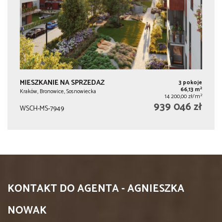
MIESZKANIE NA SPRZEDAŻ
3 pokoje
2
66,13 m
Kraków, Bronowice, Sosnowiecka
2
14 200,00 zł/m
939 046 zł
WSCH-MS-7949
KONTAKT DO AGENTA - AGNIESZKA
NOWAK