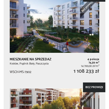
MIESZKANIE NA SPRZEDAŻ
4 pokoje
2
75,39 m
Kraków, Prądnik Biały, Piaszczysta
2
14 700,00 zł/m
1 108 233 zł
WSCH-MS-7902
BEZ PROWIZJI