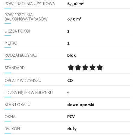
POWIERZCHNIA UŻYTKOWA
67,30 m²
POWIERZCHNIA
BALKONÓW/TARASÓW
6,48 m²
LICZBA POKOI
3
PIĘTRO
2
RODZAJ BUDYNKU
blok
STANDARD
OPŁATY W CZYNSZU
CO
LICZBA PIĘTER W BUDYNKU
5
STAN LOKALU
deweloperski
OKNA
PCV
BALKON
duży