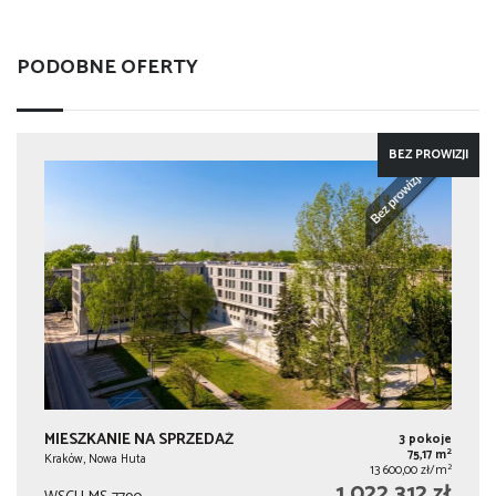
PODOBNE OFERTY
BEZ PROWIZJI
MIESZKANIE NA SPRZEDAŻ
3 pokoje
2
75,17 m
Kraków, Nowa Huta
2
13 600,00 zł/m
1 022 312 zł