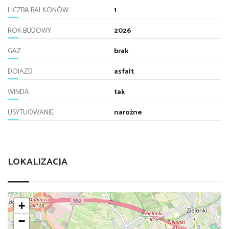
LICZBA BALKONÓW
1
ROK BUDOWY
2026
GAZ
brak
DOJAZD
asfalt
WINDA
tak
USYTUOWANIE
narożne
LOKALIZACJA
+
−