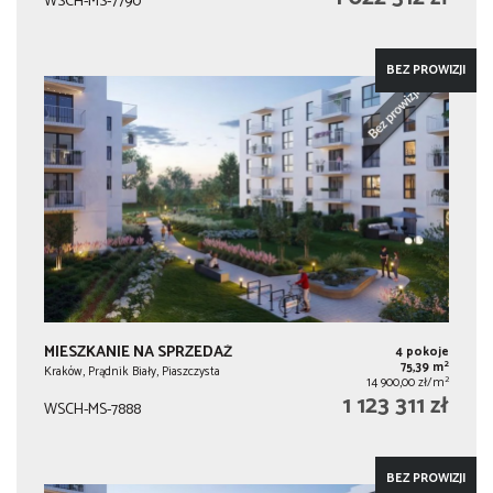
WSCH-MS-7790
BEZ PROWIZJI
MIESZKANIE NA SPRZEDAŻ
4 pokoje
2
75,39 m
Kraków, Prądnik Biały, Piaszczysta
2
14 900,00 zł/m
1 123 311 zł
WSCH-MS-7888
BEZ PROWIZJI